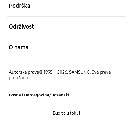
Podrška
Otvori
Održivost
Otvori
O nama
Autorska prava© 1995. - 2026. SAMSUNG. Sva prava
pridržana.
Bosna i Hercegovina/Bosanski
Budite u toku!