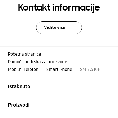
Kontakt informacije
Vidite više
Početna stranica
Pomoć i podrška za proizvode
Mobilni Telefon
Smart Phone
SM-A510F
Otvori
Footer Navigation
Istaknuto
Otvori
Proizvodi
Otvori