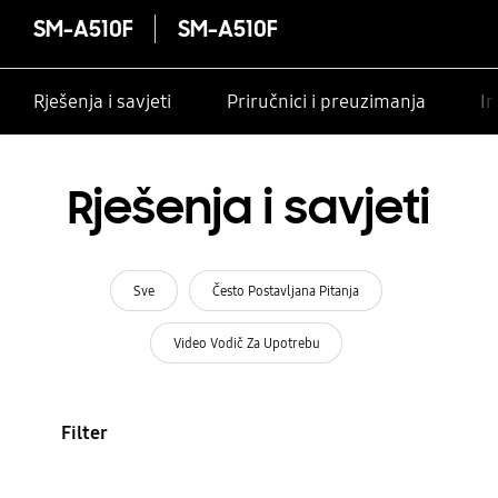
SM-A510F
SM-A510F
Rješenja i savjeti
Priručnici i preuzimanja
In
Rješenja i savjeti
Sve
Često Postavljana Pitanja
Video Vodič Za Upotrebu
Filter