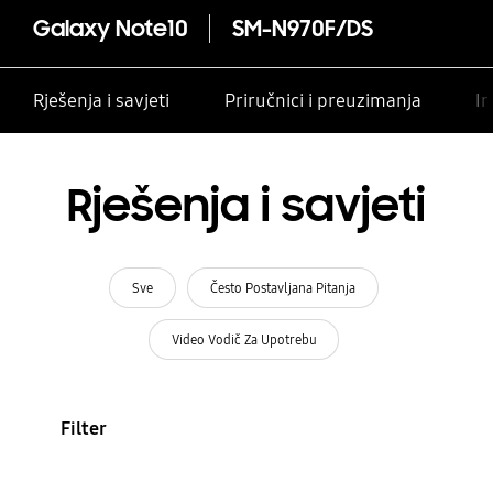
Galaxy Note10
SM-N970F/DS
Rješenja i savjeti
Priručnici i preuzimanja
In
Rješenja i savjeti
Sve
Često Postavljana Pitanja
Video Vodič Za Upotrebu
Filter