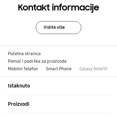
Kontakt informacije
Vidite više
Početna stranica
Pomoć i podrška za proizvode
Mobilni Telefon
Smart Phone
Galaxy Note10
Otvori
Footer Navigation
Istaknuto
Otvori
Proizvodi
Otvori