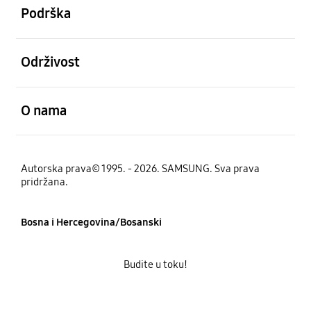
Podrška
Otvori
Održivost
Otvori
O nama
Autorska prava© 1995. - 2026. SAMSUNG. Sva prava
pridržana.
Bosna i Hercegovina/Bosanski
Budite u toku!