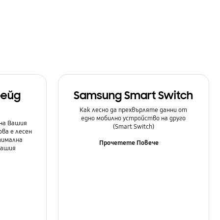
рейд
Samsung Smart Switch
Как лесно да прехвърляте данни от
едно мобилно устройство на друго
на Вашия
(Smart Switch)
ова е лесен
тимална
Прочетете Повече
Вашия