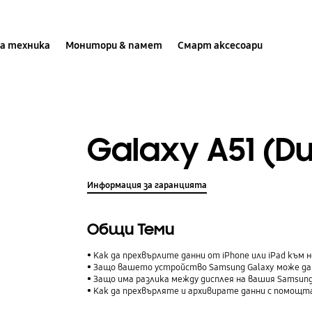
а техника
Монитори & памет
Смарт аксесоари
Galaxy A51 (Du
Информация за гаранцията
Общи Теми
Как да прехвърлите данни от iPhone или iPad към н
Защо вашето устройство Samsung Galaxy може да 
Защо има разлика между дисплея на вашия Samsung
Как да прехвърляте и архивирате данни с помощта