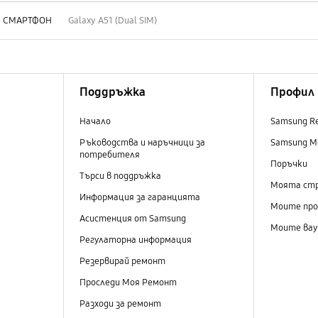
СМАРТФОН
Galaxy A51 (Dual SIM)
Поддръжка
Профил
Начало
Samsung R
Ръководства и наръчници за
Samsung M
потребителя
Поръчки
Търси в поддръжка
Моята ст
Информация за гаранцията
Моите пр
Асистенция от Samsung
Моите вау
Регулаторна информация
Резервирай ремонт
Проследи Моя Ремонт
Разходи за ремонт