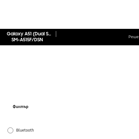
Galaxy A51 (Dual SIM)
Реше
SM-A515F/DSN
Филтър
Bluetooth