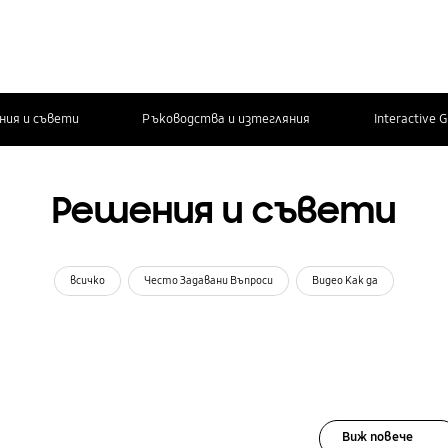
ния и съвети
Ръководства и изтегляния
Interactive 
Решения и съвети
всичко
Често Задавани Въпроси
Видео Как да
Виж повече