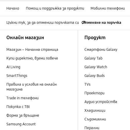
Начало
Помощ и поддръжка за продукти
Мобилни телефони
Цъкни тук, за да отмениш поръчката си
Отменяне на поръчка
Footer Navigation
Онлайн магазин
Продукт
Магазин – Начална страница
Смартфони Galaxy
Купи директно, вземи повече
Galaxy Tab
AI Living
Galaxy Watch
SmartThings
Galaxy Buds
Правила и условия на онлайн
TVs
магазина
Проектори
Trade in телефони
Аудио устройства
Покупка с TBI
Хладилници
Форма за връщане
Съдомиялни
Samsung Account
Перални