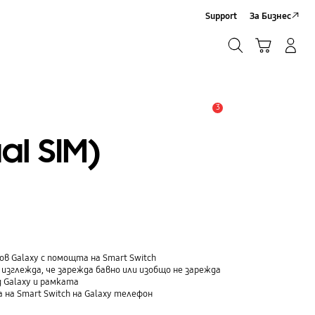
Support
За Бизнес
Търсене
Кошница
Влез/Регистрирай се
Търсене
3
Известие
al SIM)
ов Galaxy с помощта на Smart Switch
изглежда, че зарежда бавно или изобщо не зарежда
 Galaxy и рамката
 на Smart Switch на Galaxy телефон