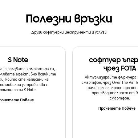
Полезни връзки
Други софтуерни инструменти и услуги
S Note
софтуер ъпг
чрез FOTA
а използвате компютъра си,
авлявате ефективно всичките
Актуализирайте фърмуера 
и, които сте написани на
смартфон, чрез Over The Air. Т
о мобилно устройство с
начин да се гарантира оп
помощта на S Note.
производителност от 
смартфон.
рочетете Повече
Прочетете Повече