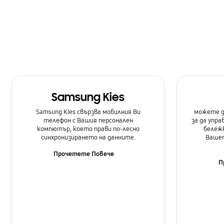
Настройка
Обновяване на Софтуеър
Повиквания и Контакти
Приложения
Samsung Kies
Самсунг Приложения
Samsung Kies свързва мобилния Ви
можете д
телефон с Вашия персонален
за да упр
компютър, което прави по-лесно
бележк
синхронизирането на данните.
Вашет
Прочетете Повече
П