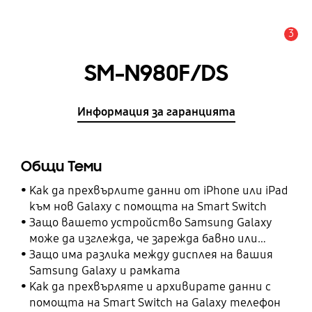
3
Известие
SM-N980F/DS
Информация за гаранцията
Общи Теми
Как да прехвърлите данни от iPhone или iPad
към нов Galaxy с помощта на Smart Switch
Защо вашето устройство Samsung Galaxy
може да изглежда, че зарежда бавно или
изобщо не зарежда
Защо има разлика между дисплея на вашия
Samsung Galaxy и рамката
Как да прехвърляте и архивирате данни с
помощта на Smart Switch на Galaxy телефон