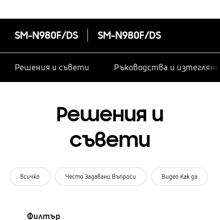
SM-N980F/DS
SM-N980F/DS
Решения и съвети
Ръководства и изтегляни
Решения и
съвети
всичко
Често Задавани Въпроси
Видео Как да
Филтър