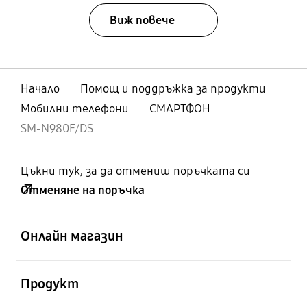
Виж повече
Начало
Помощ и поддръжка за продукти
Мобилни телефони
СМАРТФОН
SM-N980F/DS
Цъкни тук, за да отмениш поръчката си
Отменяне на поръчка
отворен
Footer Navigation
Онлайн магазин
отворен
Продукт