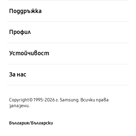
отворен
Поддръжка
отворен
Профил
отворен
Устойчивост
отворен
За нас
Copyright© 1995-2026 г. Samsung. Всички права
запазени.
България/Български