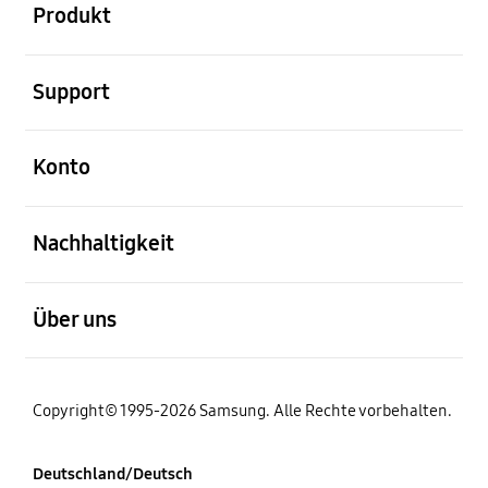
Produkt
öffnen
Support
öffnen
Konto
öffnen
Nachhaltigkeit
öffnen
Über uns
Copyright© 1995-2026 Samsung. Alle Rechte vorbehalten.
Deutschland/Deutsch