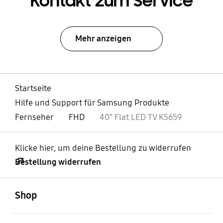
Kontakt zum Service
Mehr anzeigen
Startseite
Hilfe und Support für Samsung Produkte
Fernseher
FHD
40" Flat LED TV K5659
Klicke hier, um deine Bestellung zu widerrufen
Bestellung widerrufen
öffnen
Footer Navigation
Shop
öffnen