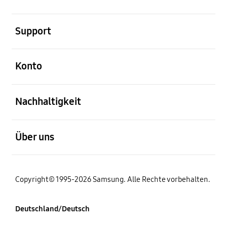
öffnen
Support
öffnen
Konto
öffnen
Nachhaltigkeit
öffnen
Über uns
Copyright© 1995-2026 Samsung. Alle Rechte vorbehalten.
Deutschland/Deutsch