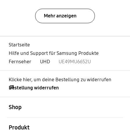
Mehr anzeigen
Startseite
Hilfe und Support für Samsung Produkte
Fernseher
UHD
UE49MU6652U
Klicke hier, um deine Bestellung zu widerrufen
Bestellung widerrufen
öffnen
Footer Navigation
Shop
öffnen
Produkt