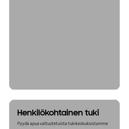
Henkilökohtainen tuki
Pyydä apua valtuutetuista tukikeskuksistamme