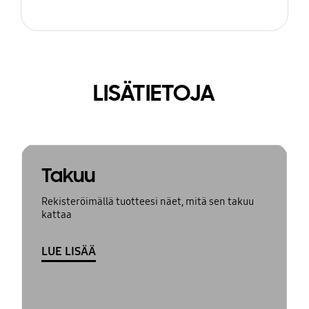
LISÄTIETOJA
Takuu
Rekisteröimällä tuotteesi näet, mitä sen takuu
kattaa
LUE LISÄÄ