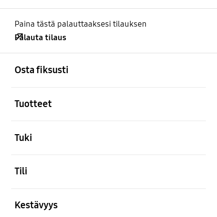
Paina tästä palauttaaksesi tilauksen
Palauta tilaus
Avata
Footer Navigation
Osta fiksusti
Avata
Tuotteet
Avata
Tuki
Avata
Tili
Avata
Kestävyys