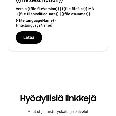
{{file.description}}
Versio {{file.fileVersion}}
{{file.fileSize}} MB
{{file.fileModifiedDate}}
{{file.osNames}}
{{file.languageName}}
{{file.languageName}}
Lataa
Hyödyllisiä linkkejä
Muut ohjelmistotyökalut ja palvelut