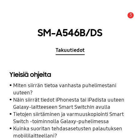
3
Hälytys
SM-A546B/DS
Takuutiedot
Yleisiä ohjeita
Miten siirrän tietoa vanhasta puhelimestani
uuteen?
Näin siirrät tiedot iPhonesta tai iPadista uuteen
Galaxy-laitteeseen Smart Switchin avulla
Tietojen siirtäminen ja varmuuskopiointi Smart
Switch -toiminnolla Galaxy-puhelimessa
Kuinka suoritan tehdasasetusten palautuksen
mobiililaitteellani?