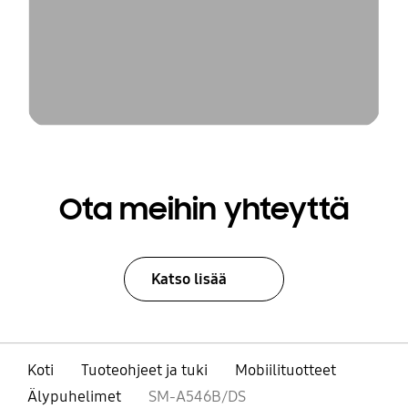
Ota meihin yhteyttä
Katso lisää
Koti
Tuoteohjeet ja tuki
Mobiilituotteet
Älypuhelimet
SM-A546B/DS