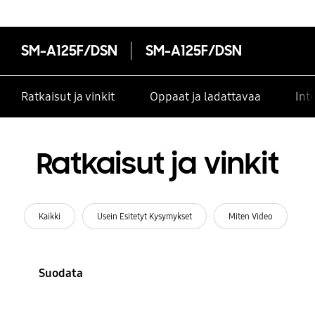
SM-A125F/DSN
SM-A125F/DSN
Ratkaisut ja vinkit
Oppaat ja ladattavaa
Int
Ratkaisut ja vinkit
Kaikki
Usein Esitetyt Kysymykset
Miten Video
Suodata