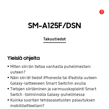
3
Hälytys
SM-A125F/DSN
Takuutiedot
Yleisiä ohjeita
Miten siirrän tietoa vanhasta puhelimestani
uuteen?
Näin siirrät tiedot iPhonesta tai iPadista uuteen
Galaxy-laitteeseen Smart Switchin avulla
Tietojen siirtäminen ja varmuuskopiointi Smart
Switch -toiminnolla Galaxy-puhelimessa
Kuinka suoritan tehdasasetusten palautuksen
mobiililaitteellani?