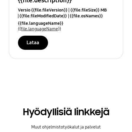
{{file.description}}
Versio {{file.fileVersion}}
{{file.fileSize}} MB
{{file.fileModifiedDate}}
{{file.osNames}}
{{file.languageName}}
{{file.languageName}}
Lataa
Hyödyllisiä linkkejä
Muut ohjelmistotyökalut ja palvelut