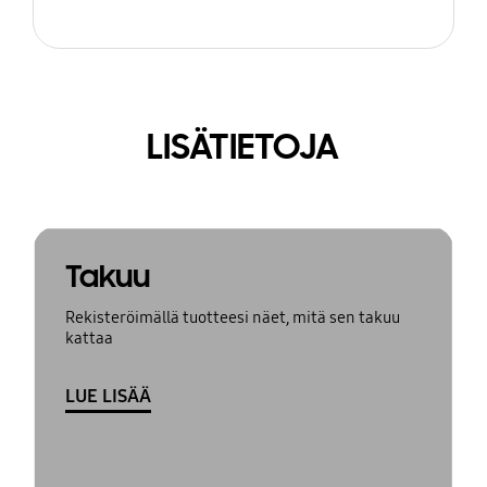
LISÄTIETOJA
Takuu
Rekisteröimällä tuotteesi näet, mitä sen takuu
kattaa
LUE LISÄÄ