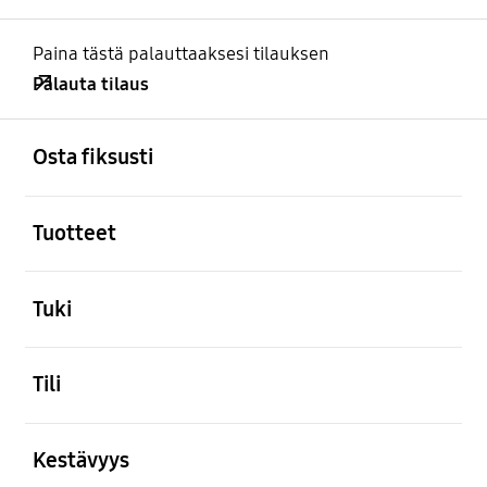
Paina tästä palauttaaksesi tilauksen
Palauta tilaus
Avata
Footer Navigation
Osta fiksusti
Avata
Tuotteet
Avata
Tuki
Avata
Tili
Avata
Kestävyys