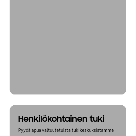
Henkilökohtainen tuki
Pyydä apua valtuutetuista tukikeskuksistamme