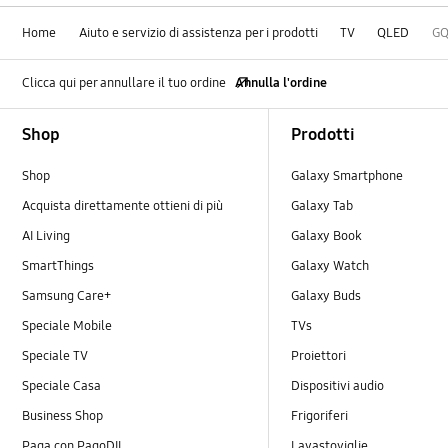
Home
Aiuto e servizio di assistenza per i prodotti
TV
QLED
GQ
Clicca qui per annullare il tuo ordine
Annulla l'ordine
Footer Navigation
Shop
Prodotti
Shop
Galaxy Smartphone
Acquista direttamente ottieni di più
Galaxy Tab
AI Living
Galaxy Book
SmartThings
Galaxy Watch
Samsung Care+
Galaxy Buds
Speciale Mobile
TVs
Speciale TV
Proiettori
Speciale Casa
Dispositivi audio
Business Shop
Frigoriferi
Paga con PagoDIL
Lavastoviglie