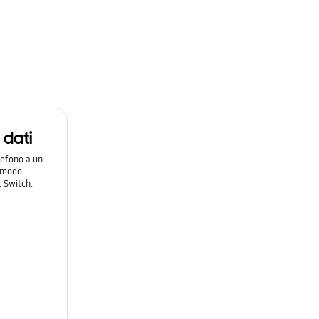
i dati
lefono a un
n modo
 Switch.