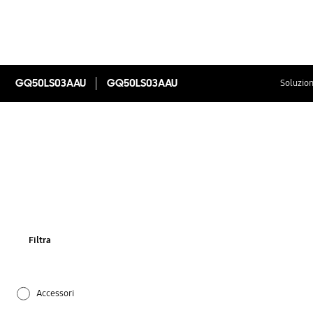
GQ50LS03AAU
GQ50LS03AAU
Soluzion
Filtra
Accessori