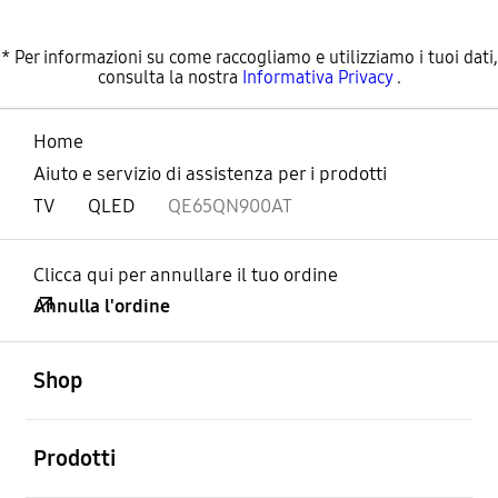
* Per informazioni su come raccogliamo e utilizziamo i tuoi dati,
consulta la nostra
Informativa Privacy
.
Home
Aiuto e servizio di assistenza per i prodotti
TV
QLED
QE65QN900AT
Clicca qui per annullare il tuo ordine
Annulla l'ordine
Aperto
Footer Navigation
Shop
Aperto
Prodotti
Aperto