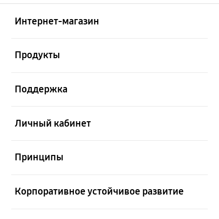
Открыто
Footer Navigation
Интернет-магазин
Открыто
Продукты
Открыто
Поддержка
Открыто
Личный кабинет
Открыто
Принципы
Открыто
Корпоративное устойчивое развитие