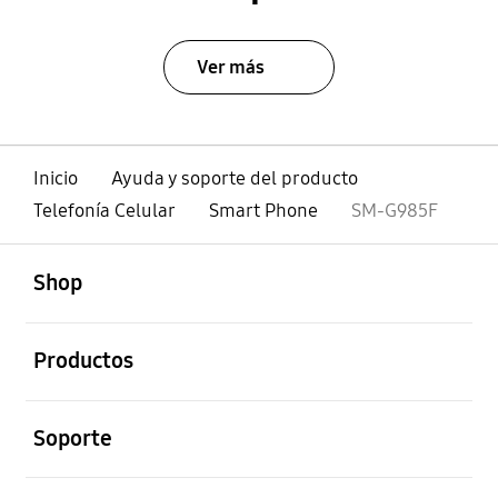
Ver más
Inicio
Ayuda y soporte del producto
Telefonía Celular
Smart Phone
SM-G985F
abierto
Footer Navigation
Shop
abierto
Productos
abierto
Soporte
abierto