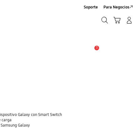
Soporte
Para Negocios
Búsqueda
Carrito
Registrarse/Sign-Up
Búsqueda
3
Alerta
dispositivo Galaxy con Smart Switch
e carga
o Samsung Galaxy