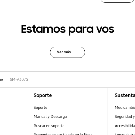
Estamos para vos
Ver más
ne
SM-A307GT
Soporte
Sustenta
Soporte
Medioambi
Manual y Descarga
Seguridad y
Buscar en soporte
Accesibilid
Preguntas sobre tienda en la línea
Lugar de tr