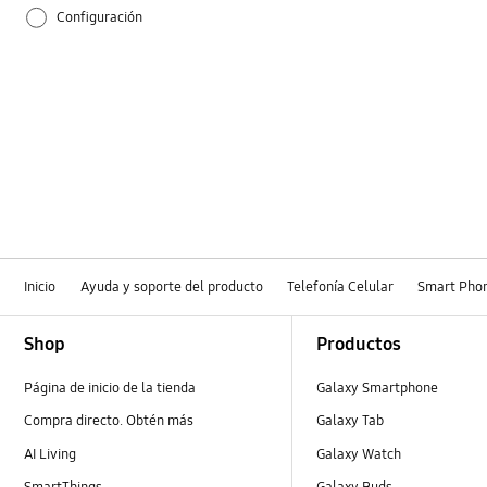
Configuración
Cómo se utiliza
Inicio
Ayuda y soporte del producto
Telefonía Celular
Smart Pho
Footer Navigation
Shop
Productos
Página de inicio de la tienda
Galaxy Smartphone
Compra directo. Obtén más
Galaxy Tab
AI Living
Galaxy Watch
SmartThings
Galaxy Buds