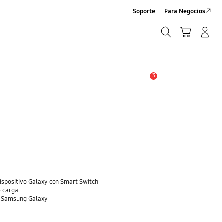
Soporte
Para Negocios
Búsqueda
Carrito
Registrarse/Sign-Up
Búsqueda
3
Alerta
dispositivo Galaxy con Smart Switch
e carga
o Samsung Galaxy