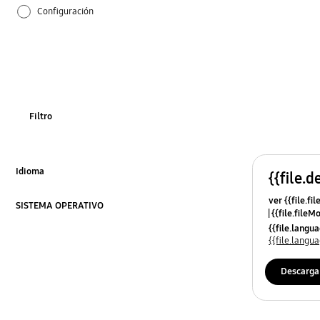
Configuración
Cómo se utiliza
Filtro
Idioma
{{file.d
Click to Expand
ver {{file.fi
SISTEMA OPERATIVO
{{file.fileM
Click to Expand
{{file.lang
{{file.lang
Descarga