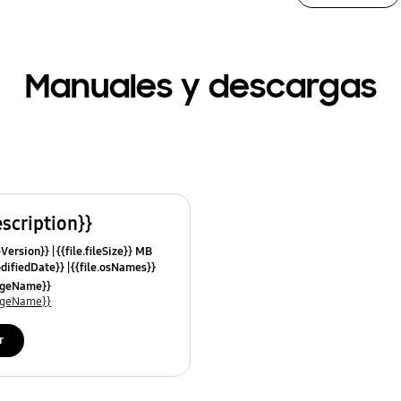
Manuales y descargas
escription}}
leVersion}}
{{file.fileSize}} MB
odifiedDate}}
{{file.osNames}}
uageName}}
uageName}}
r