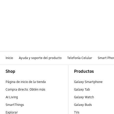
Inicio
Ayuda y soporte del producto
Telefonía Celular
Smart Pho
Footer Navigation
Shop
Productos
Página de inicio de la tienda
Galaxy Smartphone
Compra directo. Obtén más
Galaxy Tab
AI Living
Galaxy Watch
SmartThings
Galaxy Buds
Explorar
TVs