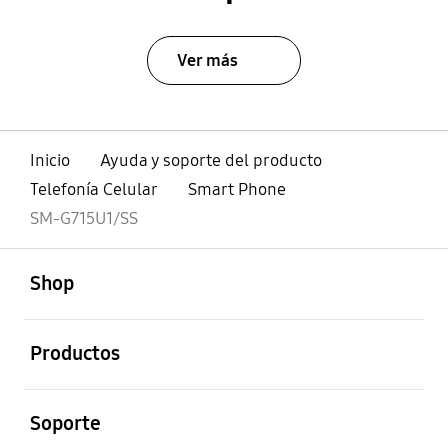
Ver más
Inicio
Ayuda y soporte del producto
Telefonía Celular
Smart Phone
SM-G715U1/SS
abierto
Footer Navigation
Shop
abierto
Productos
abierto
Soporte