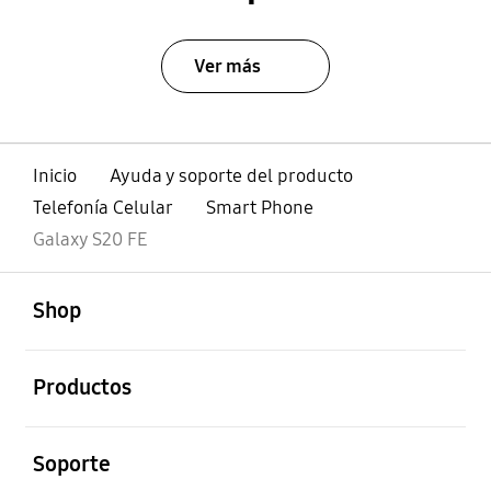
Ver más
Inicio
Ayuda y soporte del producto
Telefonía Celular
Smart Phone
Galaxy S20 FE
abierto
Footer Navigation
Shop
abierto
Productos
abierto
Soporte