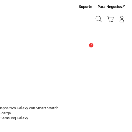
Soporte
Para Negocios
Búsqueda
Carrito
Registrarse/Sign-Up
Búsqueda
3
Alerta
dispositivo Galaxy con Smart Switch
e carga
o Samsung Galaxy