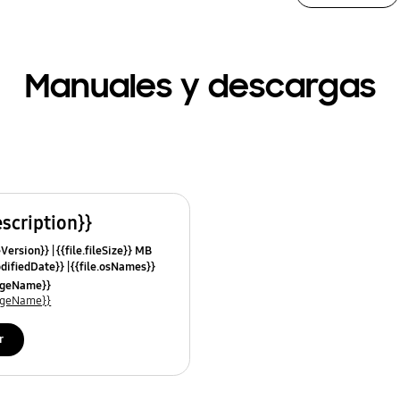
Manuales y descargas
escription}}
leVersion}}
{{file.fileSize}} MB
odifiedDate}}
{{file.osNames}}
uageName}}
uageName}}
r