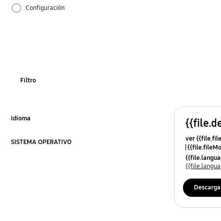
Configuración
Cómo se utiliza
Filtro
Idioma
{{file.d
Click to Expand
ver {{file.fi
SISTEMA OPERATIVO
{{file.fileM
Click to Expand
{{file.lang
{{file.lang
Descarga