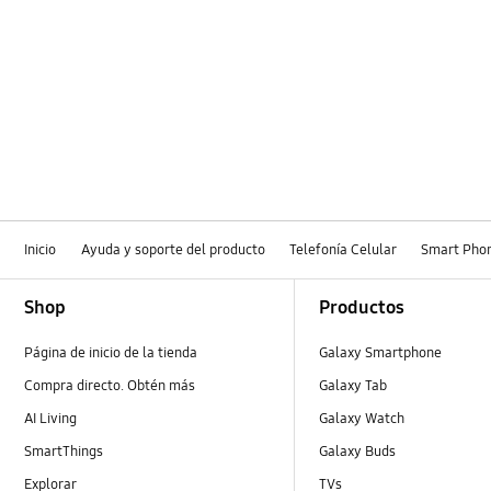
Inicio
Ayuda y soporte del producto
Telefonía Celular
Smart Pho
Footer Navigation
Shop
Productos
Página de inicio de la tienda
Galaxy Smartphone
Compra directo. Obtén más
Galaxy Tab
AI Living
Galaxy Watch
SmartThings
Galaxy Buds
Explorar
TVs