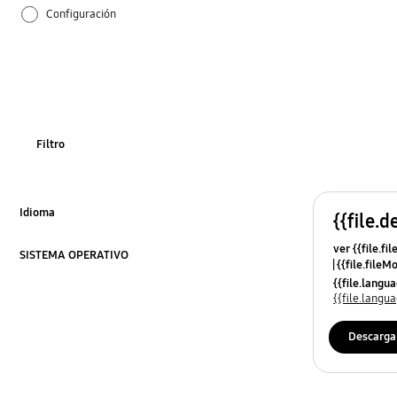
Configuración
Cómo se utiliza
Filtro
Idioma
{{file.d
Click to Expand
ver {{file.fi
SISTEMA OPERATIVO
{{file.fileM
Click to Expand
{{file.lang
{{file.lang
Descarga