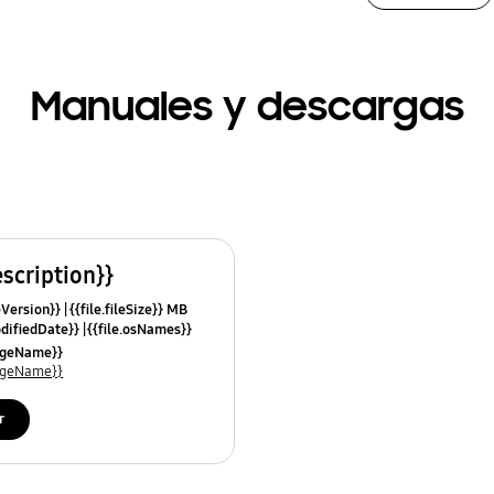
Manuales y descargas
escription}}
leVersion}}
{{file.fileSize}} MB
odifiedDate}}
{{file.osNames}}
uageName}}
uageName}}
r