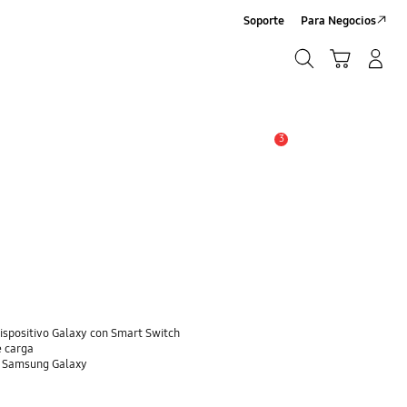
Soporte
Para Negocios
Búsqueda
Carrito
Registrarse/Sign-Up
Búsqueda
3
Alerta
dispositivo Galaxy con Smart Switch
e carga
o Samsung Galaxy