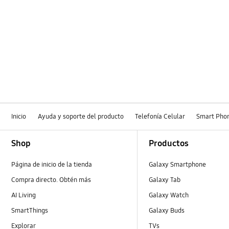
Inicio
Ayuda y soporte del producto
Telefonía Celular
Smart Pho
Footer Navigation
Shop
Productos
Página de inicio de la tienda
Galaxy Smartphone
Compra directo. Obtén más
Galaxy Tab
AI Living
Galaxy Watch
SmartThings
Galaxy Buds
Explorar
TVs