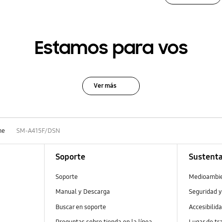
Estamos para vos
Ver más
ne
SM-A415F/DSN
Soporte
Sustenta
Soporte
Medioambi
Manual y Descarga
Seguridad y
Buscar en soporte
Accesibilid
Preguntas sobre tienda en la línea
Lugar de tr