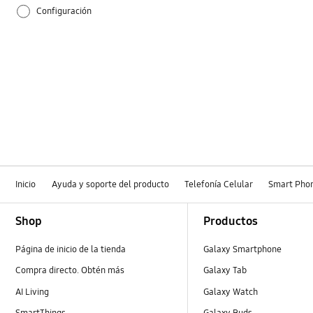
Configuración
Cómo se utiliza
Inicio
Ayuda y soporte del producto
Telefonía Celular
Smart Pho
Footer Navigation
Shop
Productos
Página de inicio de la tienda
Galaxy Smartphone
Compra directo. Obtén más
Galaxy Tab
AI Living
Galaxy Watch
SmartThings
Galaxy Buds