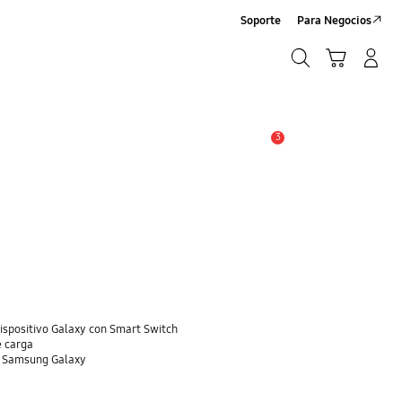
Soporte
Para Negocios
Búsqueda
Carrito
Registrarse/Sign-Up
Búsqueda
3
Alerta
dispositivo Galaxy con Smart Switch
e carga
o Samsung Galaxy