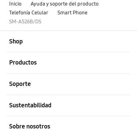
Inicio
Ayuda y soporte del producto
Telefonía Celular
Smart Phone
SM-A526B/DS
abierto
Footer Navigation
Shop
abierto
Productos
abierto
Soporte
abierto
Sustentabilidad
abierto
Sobre nosotros