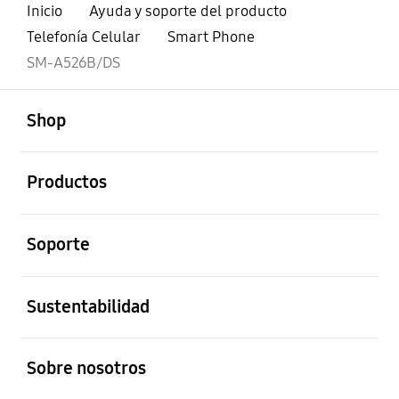
Inicio
Ayuda y soporte del producto
Telefonía Celular
Smart Phone
SM-A526B/DS
abierto
Footer Navigation
Shop
abierto
Productos
abierto
Soporte
abierto
Sustentabilidad
abierto
Sobre nosotros