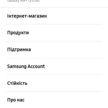
Galaxy A8+ (2018)
відчинено
Footer Navigation
Інтернет-магазин
відчинено
Продукти
відчинено
Підтримка
відчинено
Samsung Account
відчинено
Стійкість
відчинено
Про нас