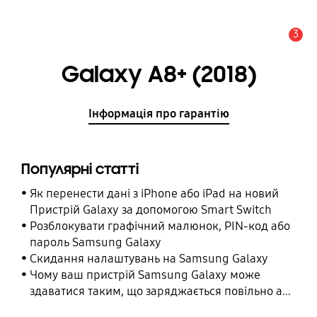
3
Сповіщення
Galaxy A8+ (2018)
Інформація про гарантію
Популярні статті
Як перенести дані з iPhone або iPad на новий
Пристрій Galaxy за допомогою Smart Switch
Розблокувати графічний малюнок, PIN-код або
пароль Samsung Galaxy
Cкидання налаштувань на Samsung Galaxy
Чому ваш пристрій Samsung Galaxy може
здаватися таким, що заряджається повільно або
взагалі не заряджається