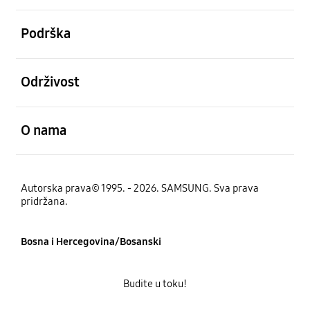
Otvori
Podrška
Otvori
Održivost
Otvori
O nama
Autorska prava© 1995. - 2026. SAMSUNG. Sva prava
pridržana.
Bosna i Hercegovina/Bosanski
Budite u toku!