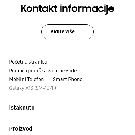
Kontakt informacije
Vidite više
Početna stranica
Pomoć i podrška za proizvode
Mobilni Telefon
Smart Phone
Galaxy A13 (SM-137F)
Otvori
Footer Navigation
Istaknuto
Otvori
Proizvodi