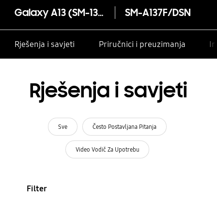
Galaxy A13 (SM-137F)
SM-A137F/DSN
Rješenja i savjeti
Priručnici i preuzimanja
In
Rješenja i savjeti
Sve
Često Postavljana Pitanja
Video Vodič Za Upotrebu
Filter