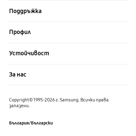
отворен
Поддръжка
отворен
Профил
отворен
Устойчивост
отворен
За нас
Copyright© 1995-2026 г. Samsung. Всички права
запазени.
България/Български