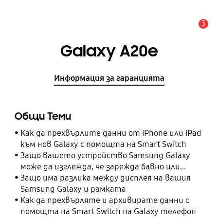
3
Известие
Galaxy A20e
Информация за гаранцията
Общи Теми
Как да прехвърлите данни от iPhone или iPad
към нов Galaxy с помощта на Smart Switch
Защо вашето устройство Samsung Galaxy
може да изглежда, че зарежда бавно или
изобщо не зарежда
Защо има разлика между дисплея на вашия
Samsung Galaxy и рамката
Как да прехвърляте и архивирате данни с
помощта на Smart Switch на Galaxy телефон