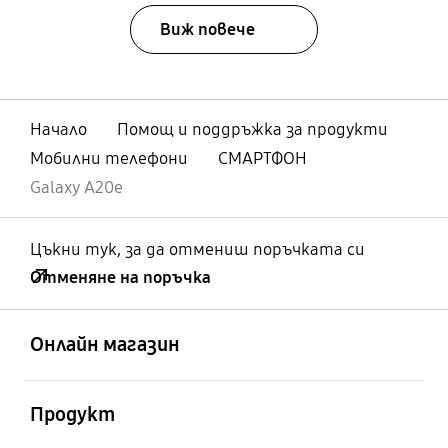
Виж повече
Начало
Помощ и поддръжка за продукти
Мобилни телефони
СМАРТФОН
Galaxy A20e
Цъкни тук, за да отмениш поръчката си
Отменяне на поръчка
отворен
Footer Navigation
Онлайн магазин
отворен
Продукт