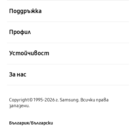
отворен
Поддръжка
отворен
Профил
отворен
Устойчивост
отворен
За нас
Copyright© 1995-2026 г. Samsung. Всички права
запазени.
България/Български