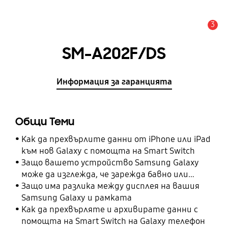
3
Известие
SM-A202F/DS
Информация за гаранцията
Общи Теми
Как да прехвърлите данни от iPhone или iPad
към нов Galaxy с помощта на Smart Switch
Защо вашето устройство Samsung Galaxy
може да изглежда, че зарежда бавно или
изобщо не зарежда
Защо има разлика между дисплея на вашия
Samsung Galaxy и рамката
Как да прехвърляте и архивирате данни с
помощта на Smart Switch на Galaxy телефон