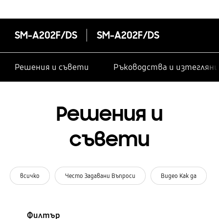
SM-A202F/DS
SM-A202F/DS
Решения и съвети
Ръководства и изтегляни
Решения и
съвети
всичко
Често Задавани Въпроси
Видео Как да
Филтър