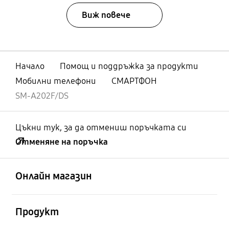
Виж повече
Начало
Помощ и поддръжка за продукти
Мобилни телефони
СМАРТФОН
SM-A202F/DS
Цъкни тук, за да отмениш поръчката си
Отменяне на поръчка
отворен
Footer Navigation
Онлайн магазин
отворен
Продукт