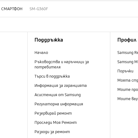
СМАРТФОН
SM-G360F
Поддръжка
Профил
Начало
Samsung R
Ръководства и наръчници за
Samsung M
потребителя
Поръчки
Търси в поддръжка
Моята ст
Информация за гаранцията
Моите пр
Асистенция от Samsung
Моите вау
Регулаторна информация
Резервирай ремонт
Проследи Моя Ремонт
Разходи за ремонт