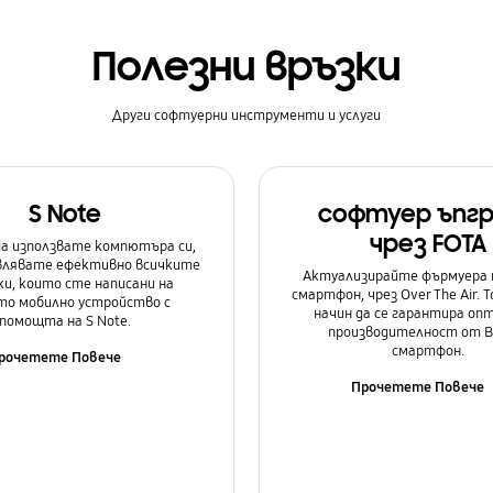
Полезни връзки
Други софтуерни инструменти и услуги
S Note
софтуер ъпг
чрез FOTA
а използвате компютъра си,
авлявате ефективно всичките
Актуализирайте фърмуера 
и, които сте написани на
смартфон, чрез Over The Air. Т
о мобилно устройство с
начин да се гарантира оп
помощта на S Note.
производителност от 
смартфон.
рочетете Повече
Прочетете Повече