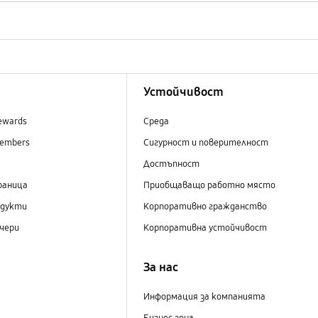
Устойчивост
ewards
Среда
embers
Сигурност и поверителност
Достъпност
раница
Приобщаващо работно място
одукти
Корпоративно гражданство
чери
Корпоративна устойчивост
За нас
Информация за компанията