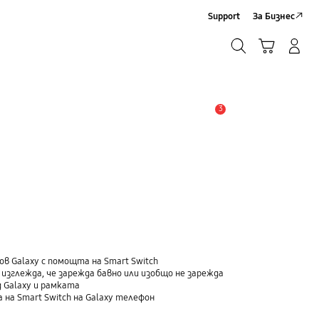
Support
За Бизнес
Търсене
Кошница
Влез/Регистрирай се
Търсене
3
Известие
ов Galaxy с помощта на Smart Switch
изглежда, че зарежда бавно или изобщо не зарежда
 Galaxy и рамката
 на Smart Switch на Galaxy телефон