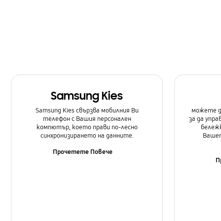
Настройка
Обновяване на Софтуеър
Повиквания и Контакти
Приложения
Samsung Kies
Самсунг Приложения
Samsung Kies свързва мобилния Ви
можете д
телефон с Вашия персонален
за да упр
компютър, което прави по-лесно
бележк
синхронизирането на данните.
Вашет
Прочетете Повече
П