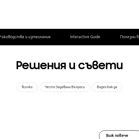
Ръководства и изтегляния
Interactive Guide
Полезни 
Решения и съвети
всичко
Често Задавани Въпроси
Видео Как да
Виж повече