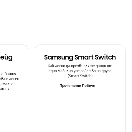
рейд
Samsung Smart Switch
Как лесно да прехвърляте данни от
едно мобилно устройство на друго
на Вашия
(Smart Switch)
ова е лесен
тимална
Прочетете Повече
Вашия