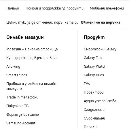
Начало
Помощ и поддръжка за продукти
Мобилни телефони
Цъкни тук, за да отмениш поръчката си
Отменяне на поръчка
Footer Navigation
Онлайн магазин
Продукт
Магазин – Начална страница
Смартфони Galaxy
Купи директно, вземи повече
Galaxy Tab
AI Living
Galaxy Watch
SmartThings
Galaxy Buds
Правила и условия на онлайн
TVs
магазина
Проектори
Trade in телефони
Аудио устройства
Покупка с TBI
Хладилници
Форма за връщане
Съдомиялни
Samsung Account
Перални