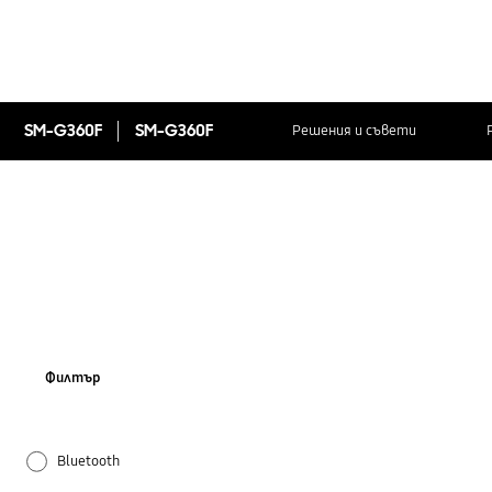
SM-G360F
SM-G360F
Решения и съвети
Филтър
Bluetooth