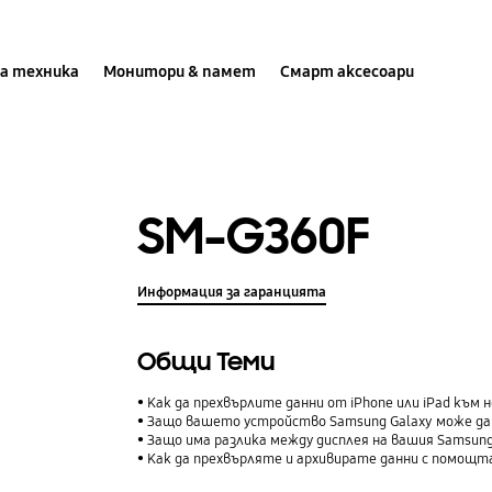
а техника
Монитори & памет
Смарт аксесоари
SM-G360F
Информация за гаранцията
Общи Теми
Как да прехвърлите данни от iPhone или iPad към н
Защо вашето устройство Samsung Galaxy може да 
Защо има разлика между дисплея на вашия Samsung
Как да прехвърляте и архивирате данни с помощта