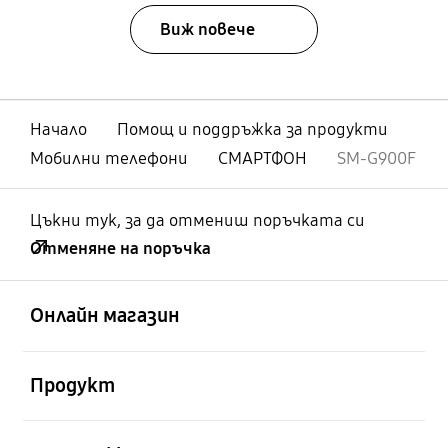
Виж повече
Начало
Помощ и поддръжка за продукти
Мобилни телефони
СМАРТФОН
SM-G900F
Цъкни тук, за да отмениш поръчката си
Отменяне на поръчка
отворен
Footer Navigation
Онлайн магазин
отворен
Продукт
отворен