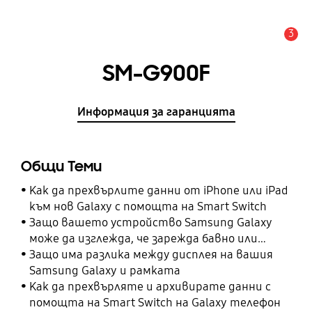
3
Известие
SM-G900F
Информация за гаранцията
Общи Теми
Как да прехвърлите данни от iPhone или iPad
към нов Galaxy с помощта на Smart Switch
Защо вашето устройство Samsung Galaxy
може да изглежда, че зарежда бавно или
изобщо не зарежда
Защо има разлика между дисплея на вашия
Samsung Galaxy и рамката
Как да прехвърляте и архивирате данни с
помощта на Smart Switch на Galaxy телефон