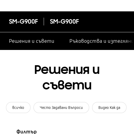
SM-G900F
SM-G900F
Решения и съвети
Ръководства и изтегляни
Решения и
съвети
всичко
Често Задавани Въпроси
Видео Как да
Филтър