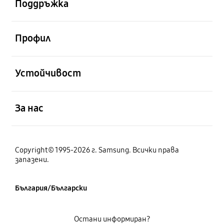
Поддръжка
отворен
Профил
отворен
Устойчивост
отворен
За нас
Copyright© 1995-2026 г. Samsung. Всички права
запазени.
България/Български
Остани информиран?