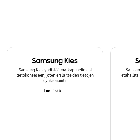
Sovellus
Varmuuskopiointi ja palautus
Verkko ja WiFi
Virta
Samsung Kies
S
Ääni
Samsung Kies yhdistää matkapuhelimesi
Samsung
tietokoneeseen, joten eri laitteiden tietojen
etähallita
synkronointi.
Lue Lisää