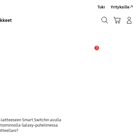
Tuki
Yrityksille
Haku
Ostoskori
Kirjaudu sisään/Rekisteröidy
ikkeet
Haku
3
Hälytys
y-laitteeseen Smart Switchin avulla
 -toiminnolla Galaxy-puhelimessa
itteellani?