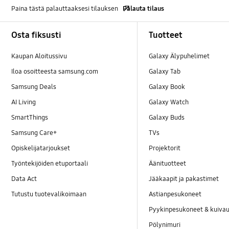
Paina tästä palauttaaksesi tilauksen
Palauta tilaus
Footer Navigation
Osta fiksusti
Tuotteet
Kaupan Aloitussivu
Galaxy Älypuhelimet
Iloa osoitteesta samsung.com
Galaxy Tab
Samsung Deals
Galaxy Book
AI Living
Galaxy Watch
SmartThings
Galaxy Buds
Samsung Care+
TVs
Opiskelijatarjoukset
Projektorit
Työntekijöiden etuportaali
Äänituotteet
Data Act
Jääkaapit ja pakastimet
Tutustu tuotevalikoimaan
Astianpesukoneet
Pyykinpesukoneet & kuiv
Pölynimuri