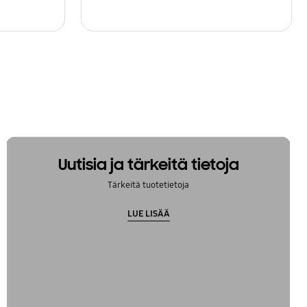
Uutisia ja tärkeitä tietoja
Tärkeitä tuotetietoja
LUE LISÄÄ