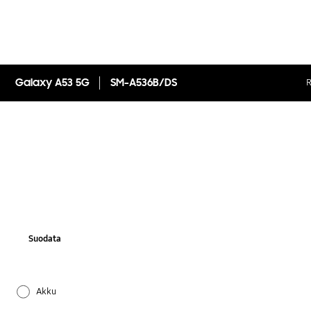
Galaxy A53 5G
SM-A536B/DS
R
Suodata
Akku