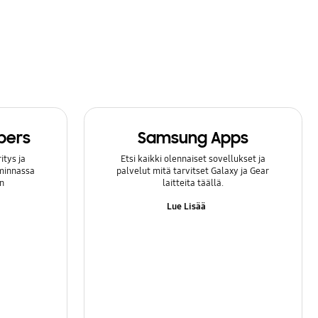
bers
Samsung Apps
itys ja
Etsi kaikki olennaiset sovellukset ja
iminnassa
palvelut mitä tarvitset Galaxy ja Gear
n
laitteita täällä.
Lue Lisää