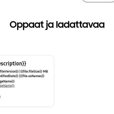
Oppaat ja ladattavaa
escription}}
.fileVersion}}
{{file.fileSize}} MB
odifiedDate}}
{{file.osNames}}
uageName}}
uageName}}