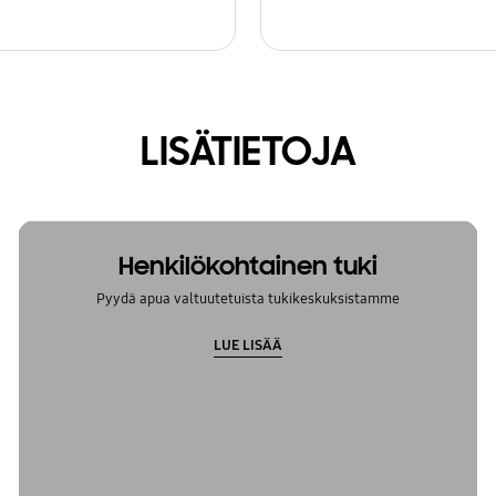
LISÄTIETOJA
Henkilökohtainen tuki
Pyydä apua valtuutetuista tukikeskuksistamme
LUE LISÄÄ