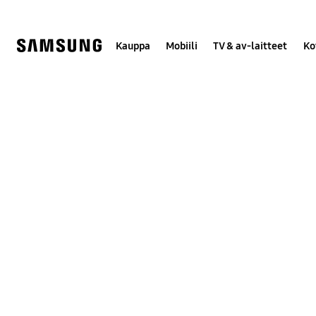
Skip
to
content
Kauppa
Mobiili
TV & av-laitteet
Ko