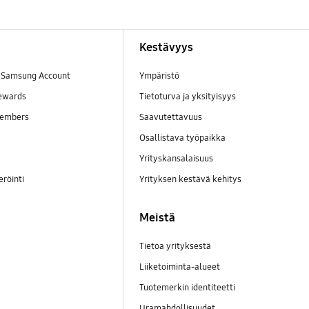
Kestävyys
a Samsung Account
Ympäristö
ewards
Tietoturva ja yksityisyys
embers
Saavutettavuus
Osallistava työpaikka
Yrityskansalaisuus
eröinti
Yrityksen kestävä kehitys
Meistä
Tietoa yrityksestä
Liiketoiminta-alueet
Tuotemerkin identiteetti
Uramahdollisuudet