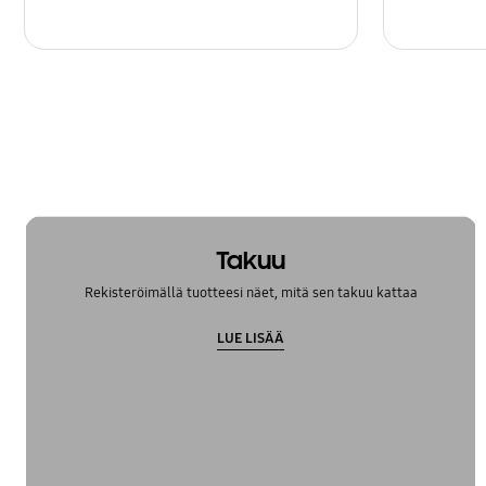
Takuu
Rekisteröimällä tuotteesi näet, mitä sen takuu kattaa
LUE LISÄÄ