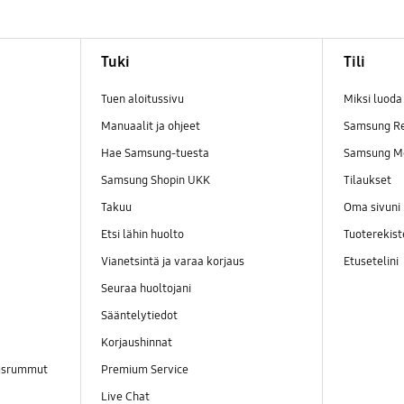
Tuki
Tili
Tuen aloitussivu
Miksi luod
Manuaalit ja ohjeet
Samsung R
Hae Samsung-tuesta
Samsung M
Samsung Shopin UKK
Tilaukset
Takuu
Oma sivuni
Etsi lähin huolto
Tuoterekist
Vianetsintä ja varaa korjaus
Etusetelini
Seuraa huoltojani
Sääntelytiedot
Korjaushinnat
ausrummut
Premium Service
Live Chat