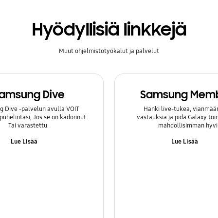
Hyödyllisiä linkkejä
Muut ohjelmistotyökalut ja palvelut
amsung Dive
Samsung Mem
 Dive -palvelun avulla VOIT
Hanki live-tukea, vianmäär
 puhelintasi, Jos se on kadonnut
vastauksia ja pidä Galaxy to
Tai varastettu.
mahdollisimman hyvi
Lue Lisää
Lue Lisää