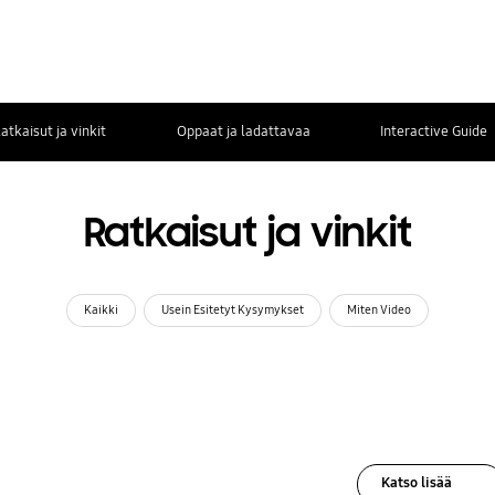
atkaisut ja vinkit
Oppaat ja ladattavaa
Interactive Guide
Ratkaisut ja vinkit
Kaikki
Usein Esitetyt Kysymykset
Miten Video
Katso lisää