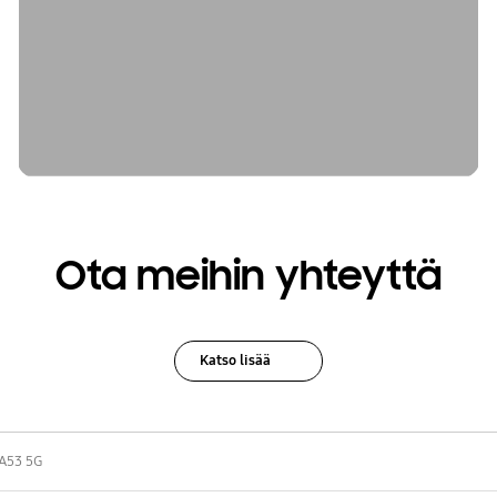
Ota meihin yhteyttä
Katso lisää
A53 5G