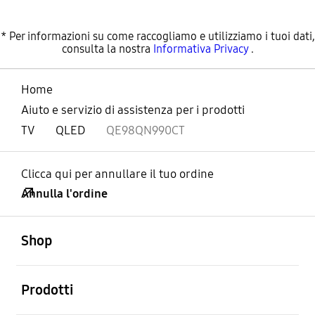
* Per informazioni su come raccogliamo e utilizziamo i tuoi dati,
consulta la nostra
Informativa Privacy
.
Home
Aiuto e servizio di assistenza per i prodotti
TV
QLED
QE98QN990CT
Clicca qui per annullare il tuo ordine
Annulla l'ordine
Aperto
Footer Navigation
Shop
Aperto
Prodotti
Aperto