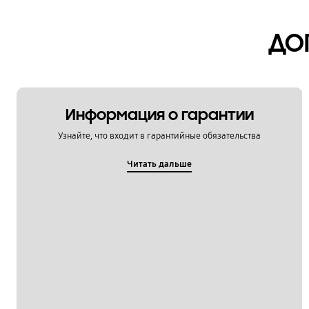
Мультимедийный контент
ДО
Настройка
Обновление
Питание / Зарядка
Информация о гарантии
Приложения
Узнайте, что входит в гарантийные обязательства
Связь / Сеть / Звонки
Читать дальше
Сообщения / Почта
Социальные сети
Спецификации / Функции