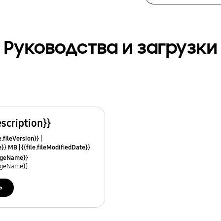
Руководства и загрузки
escription}}
e.fileVersion}}
ze}} MB
{{file.fileModifiedDate}}
mes}}
uageName}}
uageName}}
ь