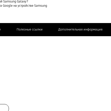
ый Samsung Galaxy?
та Google на устройстве Samsung
e
Полезные ссылки
Дополнительная информация
СВЯЖИТЕСЬ
С НАМИ