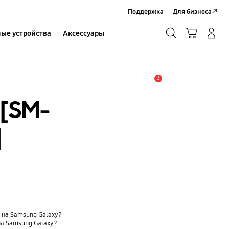
Поддержка
Для бизнеса
Поиск
Корзина
ые устройства
Аксессуары
Вход в систему/Регистрация
Поиск
3
Оповещение
[SM-
]
t) на Samsung Galaxy?
на Samsung Galaxy?