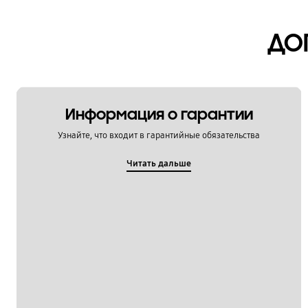
Мультимедийный контент
ДО
Настройка
Обновление
Питание / Зарядка
Информация о гарантии
Приложения
Узнайте, что входит в гарантийные обязательства
Связь / Сеть / Звонки
Читать дальше
Сообщения / Почта
Социальные сети
Спецификации / Функции