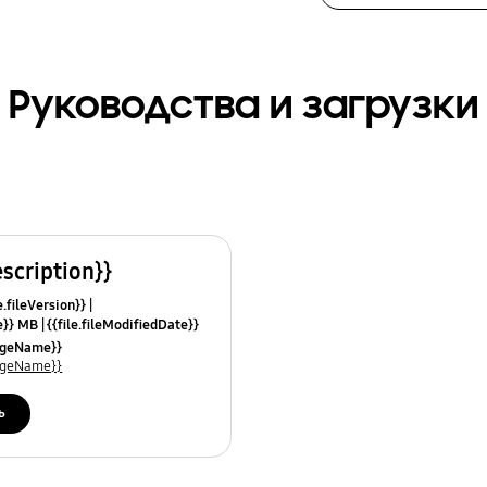
Руководства и загрузки
escription}}
e.fileVersion}}
ze}} MB
{{file.fileModifiedDate}}
mes}}
uageName}}
uageName}}
ь