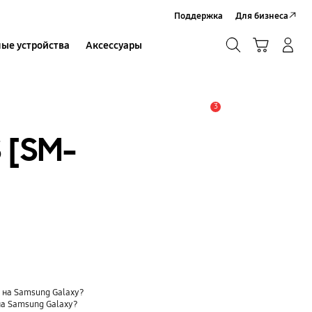
Поддержка
Для бизнеса
Поиск
Корзина
ые устройства
Аксессуары
Вход в систему/Регистрация
Поиск
3
Оповещение
 [SM-
t) на Samsung Galaxy?
на Samsung Galaxy?