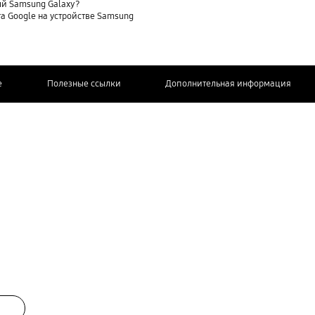
ый Samsung Galaxy?
та Google на устройстве Samsung
e
Полезные ссылки
Дополнительная информация
СВЯЖИТЕСЬ
С НАМИ