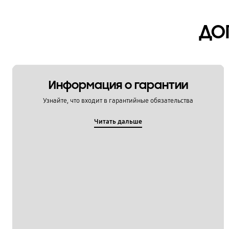
Мультимедийный контент
ДО
Настройка
Обновление
Питание / Зарядка
Информация о гарантии
Приложения
Узнайте, что входит в гарантийные обязательства
Связь / Сеть / Звонки
Читать дальше
Сообщения / Почта
Социальные сети
Спецификации / Функции