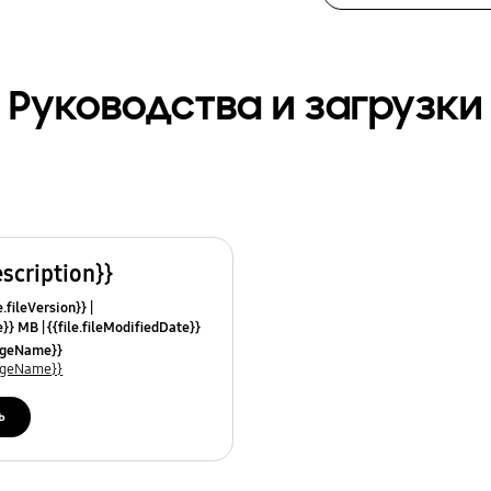
Руководства и загрузки
escription}}
e.fileVersion}}
ze}} MB
{{file.fileModifiedDate}}
mes}}
uageName}}
uageName}}
ь