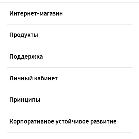
Открыто
Footer Navigation
Интернет-магазин
Открыто
Продукты
Открыто
Поддержка
Открыто
Личный кабинет
Открыто
Принципы
Открыто
Корпоративное устойчивое развитие