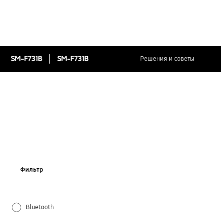
SM-F731B
SM-F731B
Решения и советы
Фильтр
Bluetooth