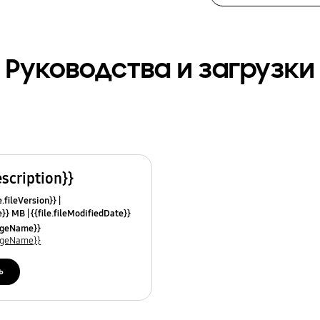
Руководства и загрузки
escription}}
e.fileVersion}}
ze}} MB
{{file.fileModifiedDate}}
mes}}
uageName}}
uageName}}
ь