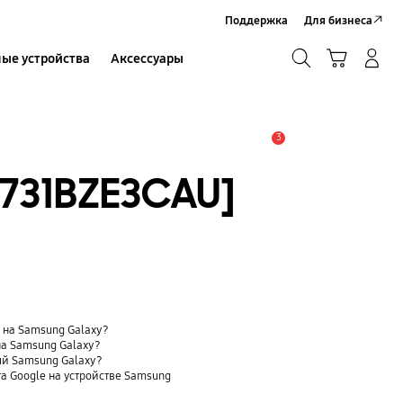
Поддержка
Для бизнеса
Поиск
Корзина
ые устройства
Аксессуары
Вход в систему/Регистрация
Поиск
3
Оповещение
F731BZE3CAU]
t) на Samsung Galaxy?
на Samsung Galaxy?
ый Samsung Galaxy?
та Google на устройстве Samsung