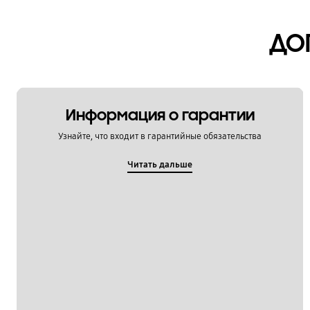
Мультимедийный контент
ДО
Настройка
Обновление
Питание / Зарядка
Информация о гарантии
Приложения
Узнайте, что входит в гарантийные обязательства
Связь / Сеть / Звонки
Читать дальше
Сообщения / Почта
Социальные сети
Спецификации / Функции