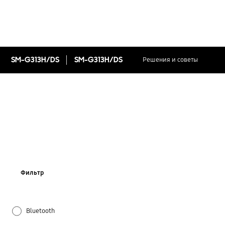
SM-G313H/DS
SM-G313H/DS
Решения и советы
Фильтр
Bluetooth