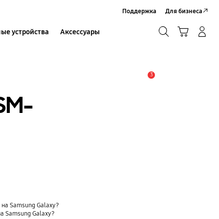
Поддержка
Для бизнеса
Поиск
Корзина
ые устройства
Аксессуары
Вход в систему/Регистрация
Поиск
3
Оповещение
SM-
t) на Samsung Galaxy?
на Samsung Galaxy?