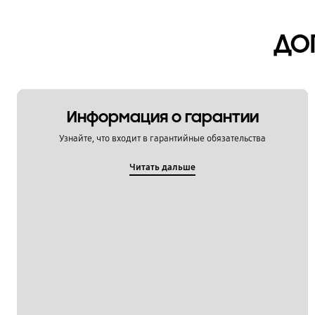
Мультимедийный контент
ДО
Настройка
Обновление
Питание / Зарядка
Информация о гарантии
Приложения
Узнайте, что входит в гарантийные обязательства
Связь / Сеть / Звонки
Читать дальше
Сообщения / Почта
Социальные сети
Спецификации / Функции