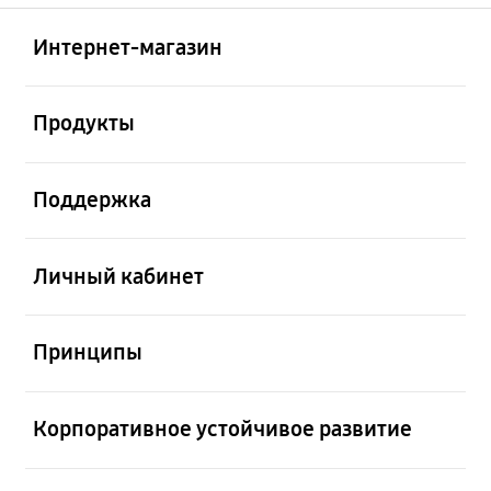
Открыто
Footer Navigation
Интернет-магазин
Открыто
Продукты
Открыто
Поддержка
Открыто
Личный кабинет
Открыто
Принципы
Открыто
Корпоративное устойчивое развитие