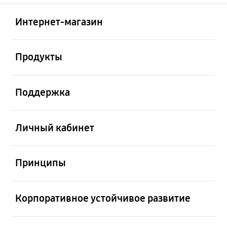
Открыто
Footer Navigation
Интернет-магазин
Открыто
Продукты
Открыто
Поддержка
Открыто
Личный кабинет
Открыто
Принципы
Открыто
Корпоративное устойчивое развитие