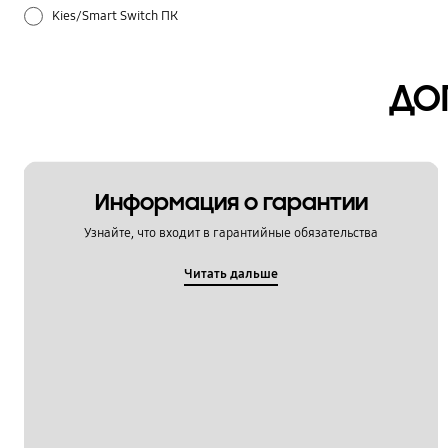
Kies/Smart Switch ПК
Samsung Apps
ДО
Samsung Hub
Батарея
Беспроводной интернет / Wi-Fi
Информация о гарантии
Узнайте, что входит в гарантийные обязательства
Блокировка
Читать дальше
Звук / Динамик / Микрофон
Использование
Камера
Копия данных / Восстановление