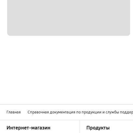
Мультимедийный контент
Настройка
Обновление
Питание / Зарядка
Приложения
Связь / Сеть / Звонки
Сообщения / Почта
Социальные сети
Спецификации / Функции
Главная
Справочная документация по продукции и службы подде
Footer Navigation
Интернет-магазин
Продукты