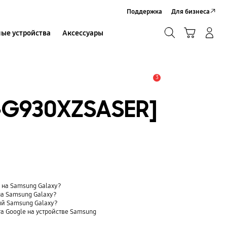
Поддержка
Для бизнеса
Поиск
Корзина
ые устройства
Аксессуары
Вход в систему/Регистрация
Поиск
3
Оповещение
-G930XZSASER]
t) на Samsung Galaxy?
на Samsung Galaxy?
ый Samsung Galaxy?
та Google на устройстве Samsung