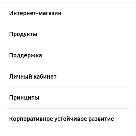
Открыто
Footer Navigation
Интернет-магазин
Открыто
Продукты
Открыто
Поддержка
Открыто
Личный кабинет
Открыто
Принципы
Открыто
Корпоративное устойчивое развитие