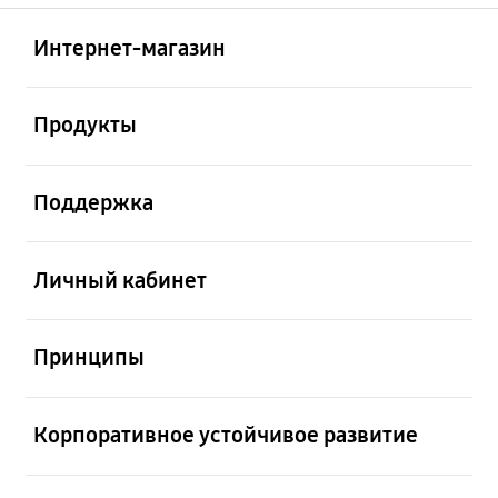
Открыто
Footer Navigation
Интернет-магазин
Открыто
Продукты
Открыто
Поддержка
Открыто
Личный кабинет
Открыто
Принципы
Открыто
Корпоративное устойчивое развитие