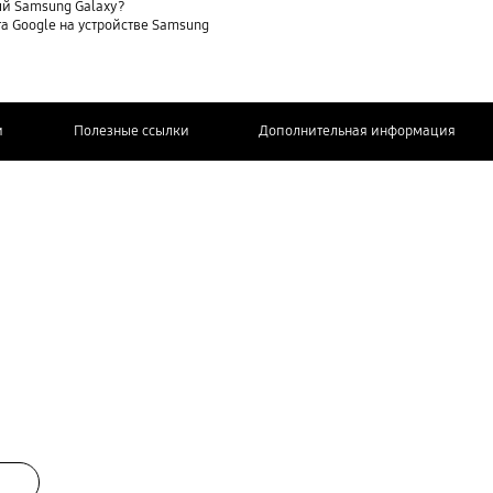
ый Samsung Galaxy?
та Google на устройстве Samsung
и
Полезные ссылки
Дополнительная информация
СВЯЖИТЕСЬ
С НАМИ