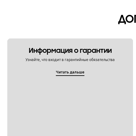
Мультимедийный контент
ДО
Настройка
Обновление
Питание / Зарядка
Информация о гарантии
Приложения
Узнайте, что входит в гарантийные обязательства
Связь / Сеть / Звонки
Читать дальше
Сообщения / Почта
Социальные сети
Спецификации / Функции