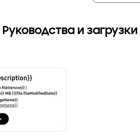
Руководства и загрузки
escription}}
e.fileVersion}}
ze}} MB
{{file.fileModifiedDate}}
mes}}
uageName}}
uageName}}
ь