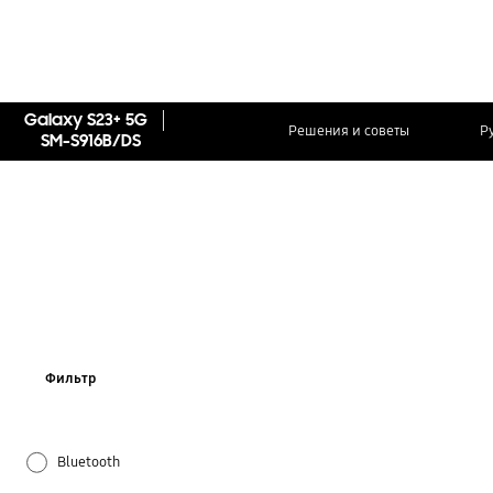
Galaxy S23+ 5G
Решения и советы
Р
SM-S916B/DS
Фильтр
Bluetooth