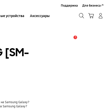
Поддержка
Для бизнеса
Поиск
Корзина
ые устройства
Аксессуары
Вход в систему/Регистрация
Поиск
3
Оповещение
G [SM-
t) на Samsung Galaxy?
на Samsung Galaxy?