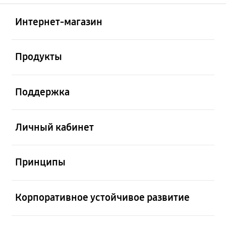
Открыто
Footer Navigation
Интернет-магазин
Открыто
Продукты
Открыто
Поддержка
Открыто
Личный кабинет
Открыто
Принципы
Открыто
Корпоративное устойчивое развитие