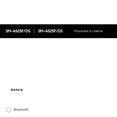
SM-A525F/DS
SM-A525F/DS
Решения и советы
Фильтр
Bluetooth