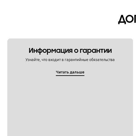
Мультимедийный контент
ДО
Настройка
Обновление
Питание / Зарядка
Информация о гарантии
Приложения
Узнайте, что входит в гарантийные обязательства
Связь / Сеть / Звонки
Читать дальше
Сообщения / Почта
Социальные сети
Спецификации / Функции