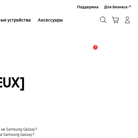
Поддержка
Для бизнеса
Поиск
Корзина
ые устройства
Аксессуары
Вход в систему/Регистрация
Поиск
3
Оповещение
EUX]
t) на Samsung Galaxy?
на Samsung Galaxy?