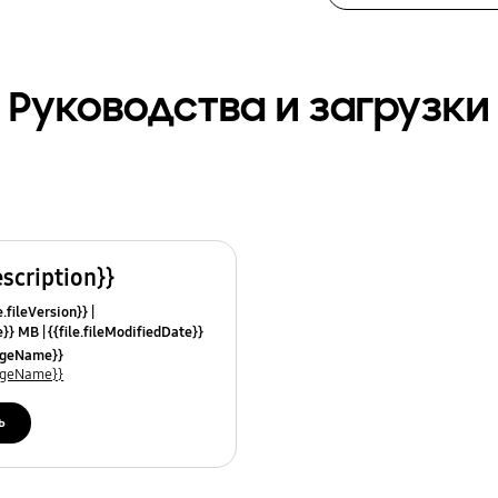
Руководства и загрузки
escription}}
e.fileVersion}}
ze}} MB
{{file.fileModifiedDate}}
mes}}
uageName}}
uageName}}
ь