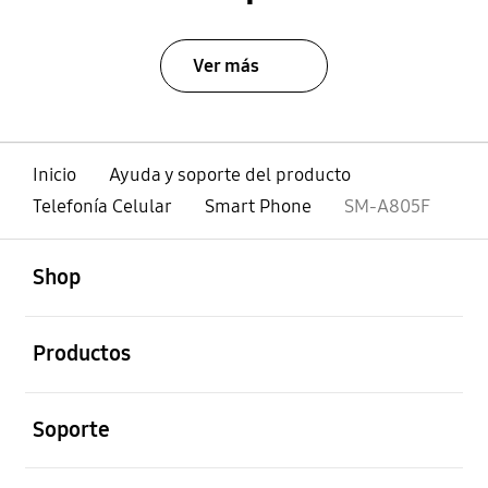
Ver más
Inicio
Ayuda y soporte del producto
Telefonía Celular
Smart Phone
SM-A805F
abierto
Footer Navigation
Shop
abierto
Productos
abierto
Soporte
abierto