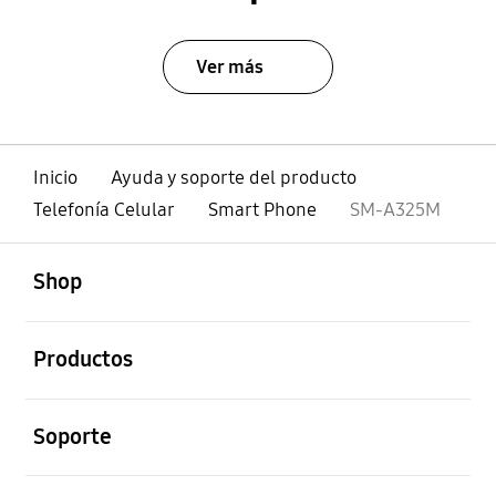
Ver más
Inicio
Ayuda y soporte del producto
Telefonía Celular
Smart Phone
SM-A325M
abierto
Footer Navigation
Shop
abierto
Productos
abierto
Soporte
abierto