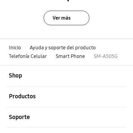
Ver más
Inicio
Ayuda y soporte del producto
Telefonía Celular
Smart Phone
SM-A505G
abierto
Footer Navigation
Shop
abierto
Productos
abierto
Soporte
abierto