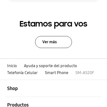
Estamos para vos
Ver más
Inicio
Ayuda y soporte del producto
Telefonía Celular
Smart Phone
SM-A520F
abierto
Footer Navigation
Shop
abierto
Productos