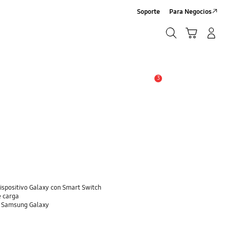
Soporte
Para Negocios
Búsqueda
Carrito
Registrarse/Sign-Up
Búsqueda
3
Alerta
dispositivo Galaxy con Smart Switch
e carga
o Samsung Galaxy