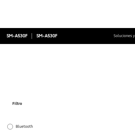
SM-A530F
SM-A530F
Soluciones y
Filtro
Bluetooth