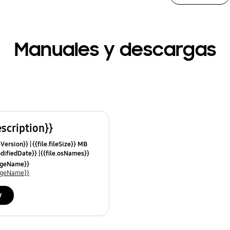
Manuales y descargas
escription}}
leVersion}}
{{file.fileSize}} MB
odifiedDate}}
{{file.osNames}}
uageName}}
uageName}}
r