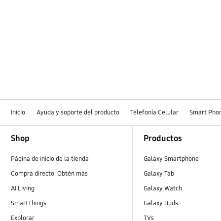
Inicio
Ayuda y soporte del producto
Telefonía Celular
Smart Pho
Footer Navigation
Shop
Productos
Página de inicio de la tienda
Galaxy Smartphone
Compra directo. Obtén más
Galaxy Tab
AI Living
Galaxy Watch
SmartThings
Galaxy Buds
Explorar
TVs