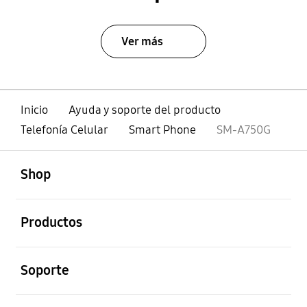
Ver más
Inicio
Ayuda y soporte del producto
Telefonía Celular
Smart Phone
SM-A750G
abierto
Footer Navigation
Shop
abierto
Productos
abierto
Soporte
abierto