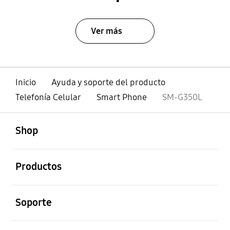
Ver más
Inicio
Ayuda y soporte del producto
Telefonía Celular
Smart Phone
SM-G350L
abierto
Footer Navigation
Shop
abierto
Productos
abierto
Soporte
abierto